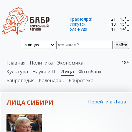
Красноярск
+21..+13°C
Иркутск
+13..+15°C
Улан-Удэ
+11..+14°C
Найти
Главная
Политика
Экономика
18+
Культура
Наука и IT
Лица
Фотобанк
Бабропедия
Календарь
Бабротека
ЛИЦА СИБИРИ
Перейти в Лица