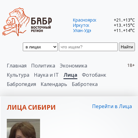
Красноярск
+21..+13°C
Иркутск
+13..+15°C
Улан-Удэ
+11..+14°C
Найти
Главная
Политика
Экономика
18+
Культура
Наука и IT
Лица
Фотобанк
Бабропедия
Календарь
Бабротека
ЛИЦА СИБИРИ
Перейти в Лица