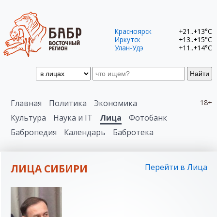
Красноярск
+21..+13°C
Иркутск
+13..+15°C
Улан-Удэ
+11..+14°C
Найти
Главная
Политика
Экономика
18+
Культура
Наука и IT
Лица
Фотобанк
Бабропедия
Календарь
Бабротека
ЛИЦА СИБИРИ
Перейти в Лица