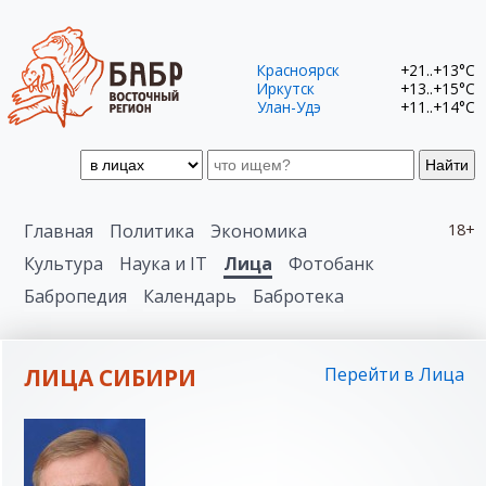
Красноярск
+21..+13°C
Иркутск
+13..+15°C
Улан-Удэ
+11..+14°C
Найти
Главная
Политика
Экономика
18+
Культура
Наука и IT
Лица
Фотобанк
Бабропедия
Календарь
Бабротека
ЛИЦА СИБИРИ
Перейти в Лица