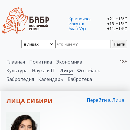
Красноярск
+21..+13°C
Иркутск
+13..+15°C
Улан-Удэ
+11..+14°C
Найти
Главная
Политика
Экономика
18+
Культура
Наука и IT
Лица
Фотобанк
Бабропедия
Календарь
Бабротека
ЛИЦА СИБИРИ
Перейти в Лица