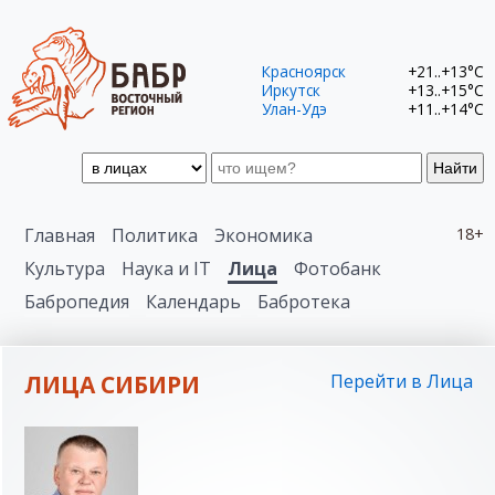
Красноярск
+21..+13°C
Иркутск
+13..+15°C
Улан-Удэ
+11..+14°C
Найти
Главная
Политика
Экономика
18+
Культура
Наука и IT
Лица
Фотобанк
Бабропедия
Календарь
Бабротека
ЛИЦА СИБИРИ
Перейти в Лица