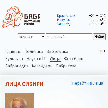
Красноярск
+21..+13°C
Иркутск
+13..+15°C
Улан-Удэ
+11..+14°C
Найти
Главная
Политика
Экономика
18+
Культура
Наука и IT
Лица
Фотобанк
Бабропедия
Календарь
Бабротека
ЛИЦА СИБИРИ
Перейти в Лица