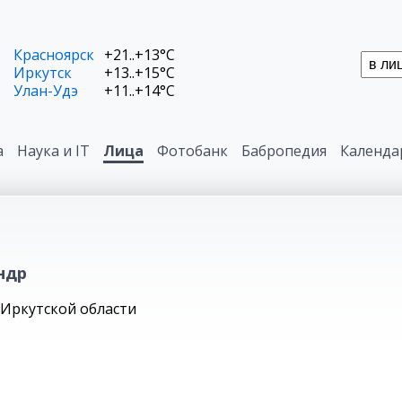
Красноярск
+21..+13°C
Иркутск
+13..+15°C
Улан-Удэ
+11..+14°C
а
Наука и IT
Лица
Фотобанк
Бабропедия
Календа
ндр
Иркутской области