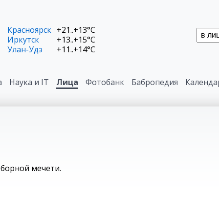
Красноярск
+21..+13°C
Иркутск
+13..+15°C
Улан-Удэ
+11..+14°C
а
Наука и IT
Лица
Фотобанк
Бабропедия
Календа
борной мечети.