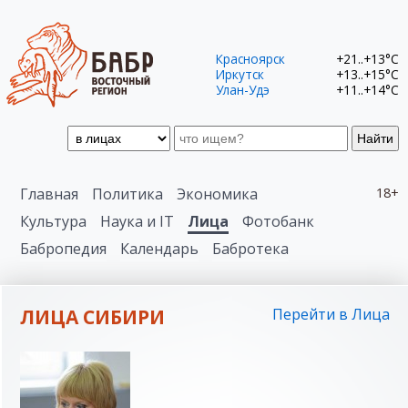
Красноярск
+21..+13°C
Иркутск
+13..+15°C
Улан-Удэ
+11..+14°C
Найти
Главная
Политика
Экономика
18+
Культура
Наука и IT
Лица
Фотобанк
Бабропедия
Календарь
Бабротека
ЛИЦА СИБИРИ
Перейти в Лица