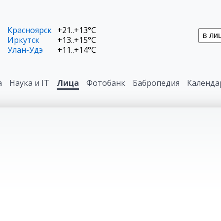
Красноярск
+21..+13°C
Иркутск
+13..+15°C
Улан-Удэ
+11..+14°C
а
Наука и IT
Лица
Фотобанк
Бабропедия
Календа