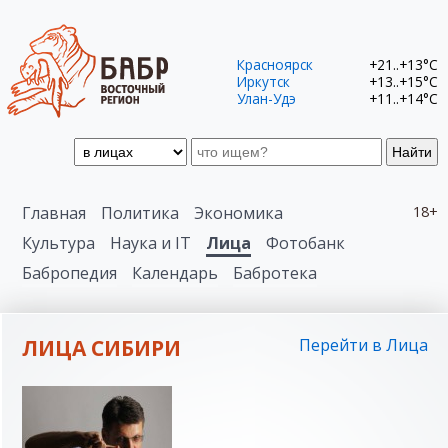
Красноярск
+21..+13°C
Иркутск
+13..+15°C
Улан-Удэ
+11..+14°C
Найти
Главная
Политика
Экономика
18+
Культура
Наука и IT
Лица
Фотобанк
Бабропедия
Календарь
Бабротека
ЛИЦА СИБИРИ
Перейти в Лица