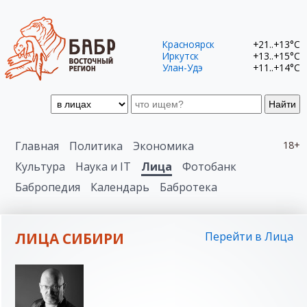
Красноярск
+21..+13°C
Иркутск
+13..+15°C
Улан-Удэ
+11..+14°C
Найти
Главная
Политика
Экономика
18+
Культура
Наука и IT
Лица
Фотобанк
Бабропедия
Календарь
Бабротека
ЛИЦА СИБИРИ
Перейти в Лица