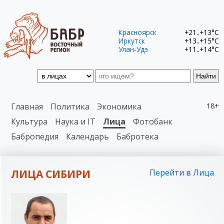
Красноярск
+21..+13°C
Иркутск
+13..+15°C
Улан-Удэ
+11..+14°C
Найти
Главная
Политика
Экономика
18+
Культура
Наука и IT
Лица
Фотобанк
Бабропедия
Календарь
Бабротека
ЛИЦА СИБИРИ
Перейти в Лица