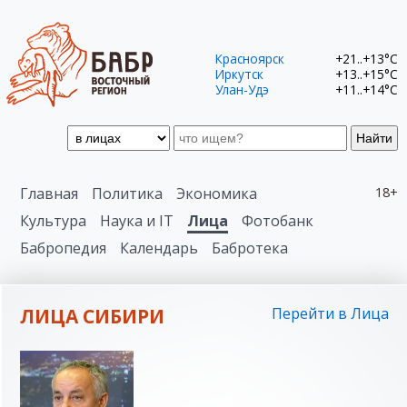
Красноярск
+21..+13°C
Иркутск
+13..+15°C
Улан-Удэ
+11..+14°C
Найти
Главная
Политика
Экономика
18+
Культура
Наука и IT
Лица
Фотобанк
Бабропедия
Календарь
Бабротека
ЛИЦА СИБИРИ
Перейти в Лица