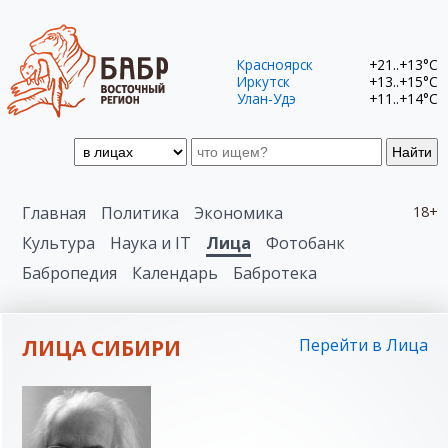
Красноярск
+21..+13°C
Иркутск
+13..+15°C
Улан-Удэ
+11..+14°C
Найти
Главная
Политика
Экономика
18+
Культура
Наука и IT
Лица
Фотобанк
Бабропедия
Календарь
Бабротека
ЛИЦА СИБИРИ
Перейти в Лица