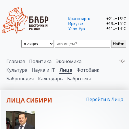
Красноярск
+21..+13°C
Иркутск
+13..+15°C
Улан-Удэ
+11..+14°C
Найти
Главная
Политика
Экономика
18+
Культура
Наука и IT
Лица
Фотобанк
Бабропедия
Календарь
Бабротека
ЛИЦА СИБИРИ
Перейти в Лица