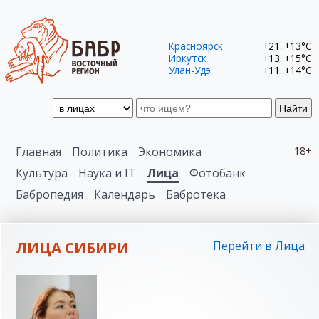
Красноярск
+21..+13°C
Иркутск
+13..+15°C
Улан-Удэ
+11..+14°C
Найти
Главная
Политика
Экономика
18+
Культура
Наука и IT
Лица
Фотобанк
Бабропедия
Календарь
Бабротека
ЛИЦА СИБИРИ
Перейти в Лица