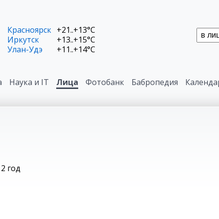
Красноярск
+21..+13°C
Иркутск
+13..+15°C
Улан-Удэ
+11..+14°C
а
Наука и IT
Лица
Фотобанк
Бабропедия
Календа
12 год