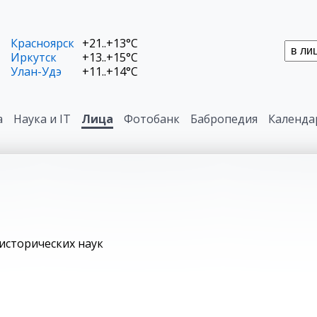
Красноярск
+21..+13°C
Иркутск
+13..+15°C
Улан-Удэ
+11..+14°C
а
Наука и IT
Лица
Фотобанк
Бабропедия
Календа
исторических наук