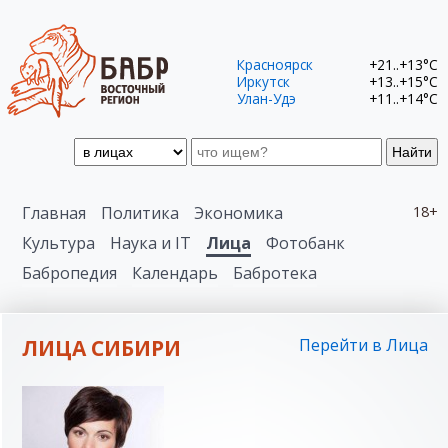
Красноярск
+21..+13°C
Иркутск
+13..+15°C
Улан-Удэ
+11..+14°C
Найти
Главная
Политика
Экономика
18+
Культура
Наука и IT
Лица
Фотобанк
Бабропедия
Календарь
Бабротека
ЛИЦА СИБИРИ
Перейти в Лица