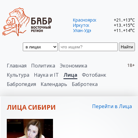
Красноярск
+21..+13°C
Иркутск
+13..+15°C
Улан-Удэ
+11..+14°C
Найти
Главная
Политика
Экономика
18+
Культура
Наука и IT
Лица
Фотобанк
Бабропедия
Календарь
Бабротека
ЛИЦА СИБИРИ
Перейти в Лица