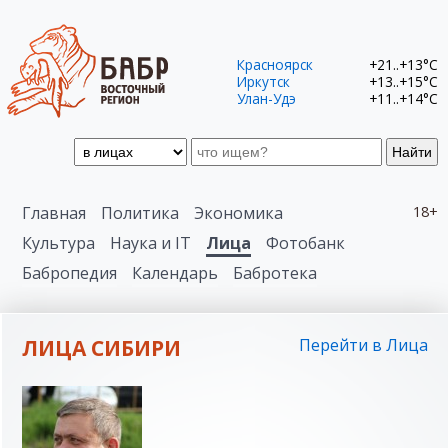
Красноярск
+21..+13°C
Иркутск
+13..+15°C
Улан-Удэ
+11..+14°C
Найти
Главная
Политика
Экономика
18+
Культура
Наука и IT
Лица
Фотобанк
Бабропедия
Календарь
Бабротека
ЛИЦА СИБИРИ
Перейти в Лица