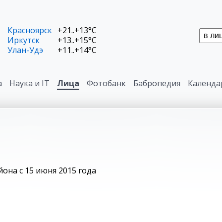
Красноярск
+21..+13°C
Иркутск
+13..+15°C
Улан-Удэ
+11..+14°C
а
Наука и IT
Лица
Фотобанк
Бабропедия
Календа
йона с 15 июня 2015 года