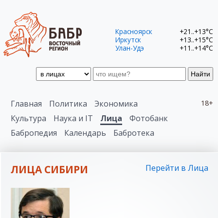
Красноярск
+21..+13°C
Иркутск
+13..+15°C
Улан-Удэ
+11..+14°C
Найти
Главная
Политика
Экономика
18+
Культура
Наука и IT
Лица
Фотобанк
Бабропедия
Календарь
Бабротека
ЛИЦА СИБИРИ
Перейти в Лица