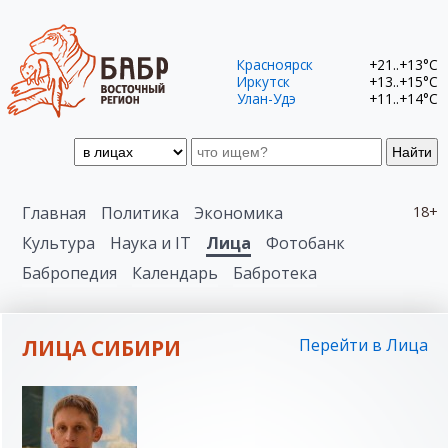
Красноярск
+21..+13°C
Иркутск
+13..+15°C
Улан-Удэ
+11..+14°C
Найти
Главная
Политика
Экономика
18+
Культура
Наука и IT
Лица
Фотобанк
Бабропедия
Календарь
Бабротека
ЛИЦА СИБИРИ
Перейти в Лица