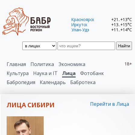
Красноярск
+21..+13°C
Иркутск
+13..+15°C
Улан-Удэ
+11..+14°C
Найти
Главная
Политика
Экономика
18+
Культура
Наука и IT
Лица
Фотобанк
Бабропедия
Календарь
Бабротека
ЛИЦА СИБИРИ
Перейти в Лица