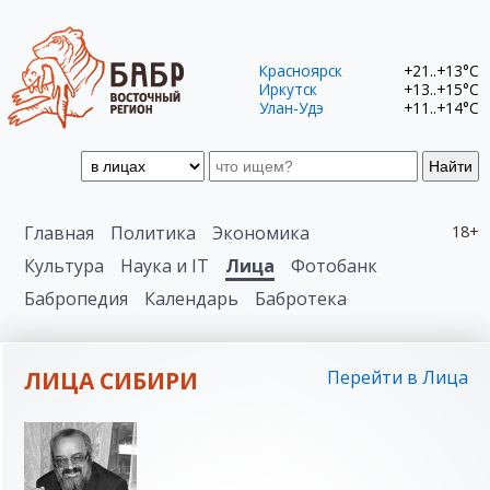
Красноярск
+21..+13°C
Иркутск
+13..+15°C
Улан-Удэ
+11..+14°C
Найти
Главная
Политика
Экономика
18+
Культура
Наука и IT
Лица
Фотобанк
Бабропедия
Календарь
Бабротека
ЛИЦА СИБИРИ
Перейти в Лица