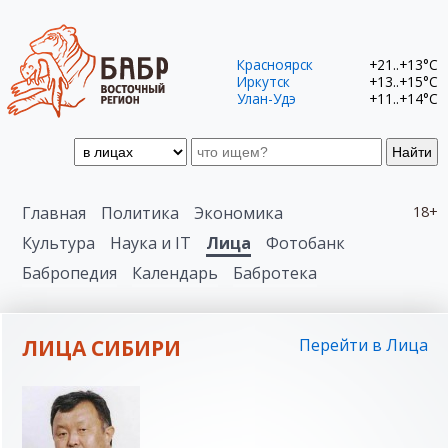
Красноярск
+21..+13°C
Иркутск
+13..+15°C
Улан-Удэ
+11..+14°C
Найти
Главная
Политика
Экономика
18+
Культура
Наука и IT
Лица
Фотобанк
Бабропедия
Календарь
Бабротека
ЛИЦА СИБИРИ
Перейти в Лица