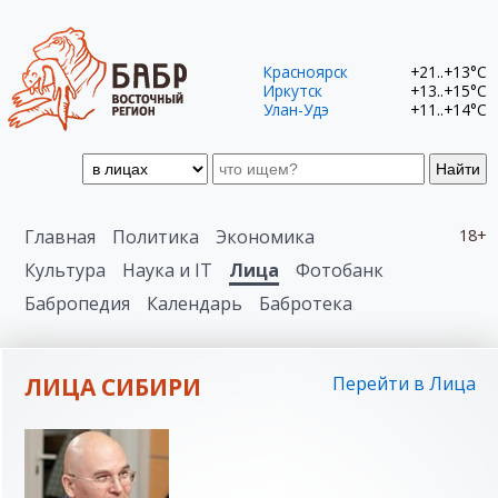
Красноярск
+21..+13°C
Иркутск
+13..+15°C
Улан-Удэ
+11..+14°C
Найти
Главная
Политика
Экономика
18+
Культура
Наука и IT
Лица
Фотобанк
Бабропедия
Календарь
Бабротека
ЛИЦА СИБИРИ
Перейти в Лица