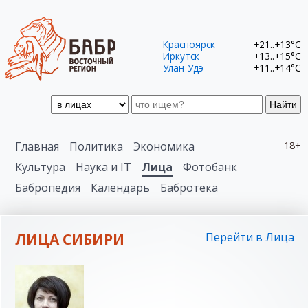
Красноярск
+21..+13°C
Иркутск
+13..+15°C
Улан-Удэ
+11..+14°C
Найти
Главная
Политика
Экономика
18+
Культура
Наука и IT
Лица
Фотобанк
Бабропедия
Календарь
Бабротека
ЛИЦА СИБИРИ
Перейти в Лица