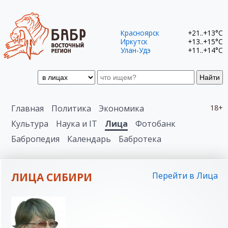
Красноярск
+21..+13°C
Иркутск
+13..+15°C
Улан-Удэ
+11..+14°C
Найти
Главная
Политика
Экономика
18+
Культура
Наука и IT
Лица
Фотобанк
Бабропедия
Календарь
Бабротека
ЛИЦА СИБИРИ
Перейти в Лица