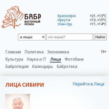
Красноярск
+21..+13°C
Иркутск
+13..+15°C
Улан-Удэ
+11..+14°C
Найти
Главная
Политика
Экономика
18+
Культура
Наука и IT
Лица
Фотобанк
Бабропедия
Календарь
Бабротека
ЛИЦА СИБИРИ
Перейти в Лица