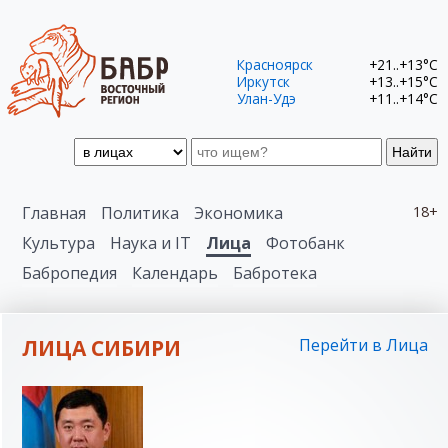
Красноярск
+21..+13°C
Иркутск
+13..+15°C
Улан-Удэ
+11..+14°C
Найти
Главная
Политика
Экономика
18+
Культура
Наука и IT
Лица
Фотобанк
Бабропедия
Календарь
Бабротека
ЛИЦА СИБИРИ
Перейти в Лица