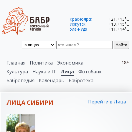
Красноярск
+21..+13°C
Иркутск
+13..+15°C
Улан-Удэ
+11..+14°C
Найти
Главная
Политика
Экономика
18+
Культура
Наука и IT
Лица
Фотобанк
Бабропедия
Календарь
Бабротека
ЛИЦА СИБИРИ
Перейти в Лица