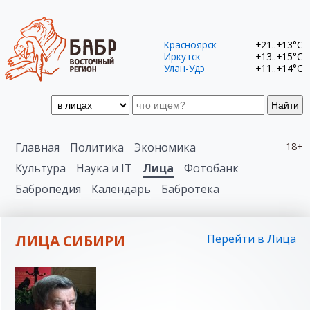
Красноярск
+21..+13°C
Иркутск
+13..+15°C
Улан-Удэ
+11..+14°C
Найти
Главная
Политика
Экономика
18+
Культура
Наука и IT
Лица
Фотобанк
Бабропедия
Календарь
Бабротека
ЛИЦА СИБИРИ
Перейти в Лица