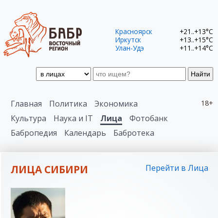
Красноярск
+21..+13°C
Иркутск
+13..+15°C
Улан-Удэ
+11..+14°C
Найти
Главная
Политика
Экономика
18+
Культура
Наука и IT
Лица
Фотобанк
Бабропедия
Календарь
Бабротека
ЛИЦА СИБИРИ
Перейти в Лица