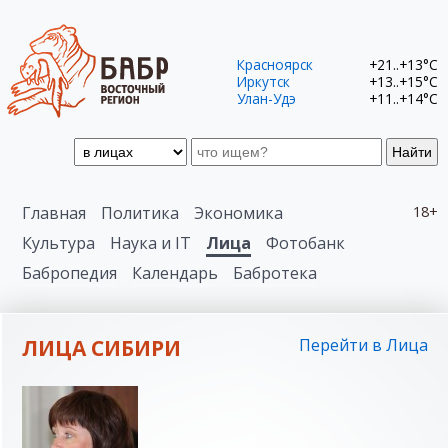
Красноярск
+21..+13°C
Иркутск
+13..+15°C
Улан-Удэ
+11..+14°C
Найти
Главная
Политика
Экономика
18+
Культура
Наука и IT
Лица
Фотобанк
Бабропедия
Календарь
Бабротека
ЛИЦА СИБИРИ
Перейти в Лица