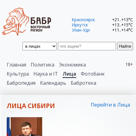
Красноярск
+21..+13°C
Иркутск
+13..+15°C
Улан-Удэ
+11..+14°C
Найти
Главная
Политика
Экономика
18+
Культура
Наука и IT
Лица
Фотобанк
Бабропедия
Календарь
Бабротека
ЛИЦА СИБИРИ
Перейти в Лица