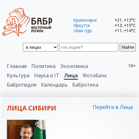
Красноярск
+21..+13°C
Иркутск
+13..+15°C
Улан-Удэ
+11..+14°C
Найти
Главная
Политика
Экономика
18+
Культура
Наука и IT
Лица
Фотобанк
Бабропедия
Календарь
Бабротека
ЛИЦА СИБИРИ
Перейти в Лица