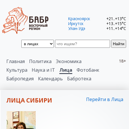
Красноярск
+21..+13°C
Иркутск
+13..+15°C
Улан-Удэ
+11..+14°C
Найти
Главная
Политика
Экономика
18+
Культура
Наука и IT
Лица
Фотобанк
Бабропедия
Календарь
Бабротека
ЛИЦА СИБИРИ
Перейти в Лица