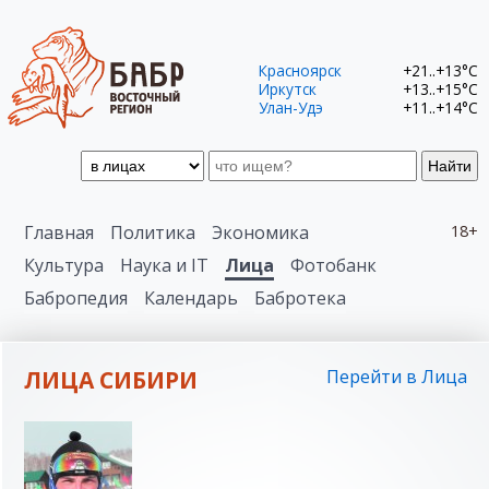
Красноярск
+21..+13°C
Иркутск
+13..+15°C
Улан-Удэ
+11..+14°C
Найти
Главная
Политика
Экономика
18+
Культура
Наука и IT
Лица
Фотобанк
Бабропедия
Календарь
Бабротека
ЛИЦА СИБИРИ
Перейти в Лица