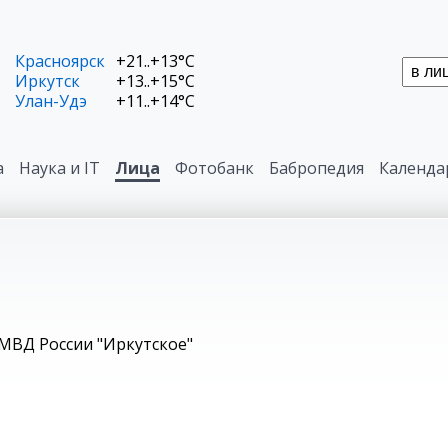
Красноярск
+21..+13°C
Иркутск
+13..+15°C
Улан-Удэ
+11..+14°C
а
Наука и IT
Лица
Фотобанк
Бабропедия
Календа
МВД России "Иркутское"