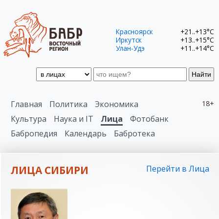
Красноярск
+21..+13°C
Иркутск
+13..+15°C
Улан-Удэ
+11..+14°C
Найти
Главная
Политика
Экономика
18+
Культура
Наука и IT
Лица
Фотобанк
Бабропедия
Календарь
Бабротека
ЛИЦА СИБИРИ
Перейти в Лица