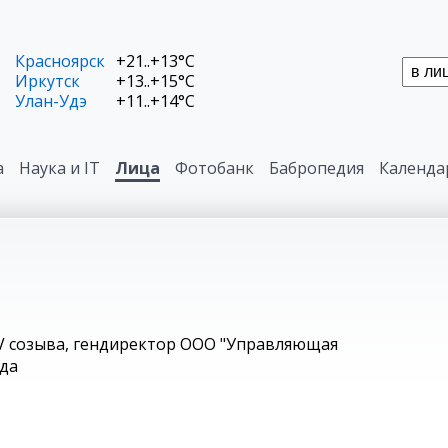
Красноярск
+21..+13°C
Иркутск
+13..+15°C
Улан-Удэ
+11..+14°C
а
Наука и IT
Лица
Фотобанк
Бабропедия
Календа
V созыва, гендиректор ООО "Управляющая
ода