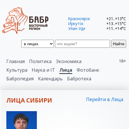
Красноярск
+21..+13°C
Иркутск
+13..+15°C
Улан-Удэ
+11..+14°C
Найти
Главная
Политика
Экономика
18+
Культура
Наука и IT
Лица
Фотобанк
Бабропедия
Календарь
Бабротека
ЛИЦА СИБИРИ
Перейти в Лица