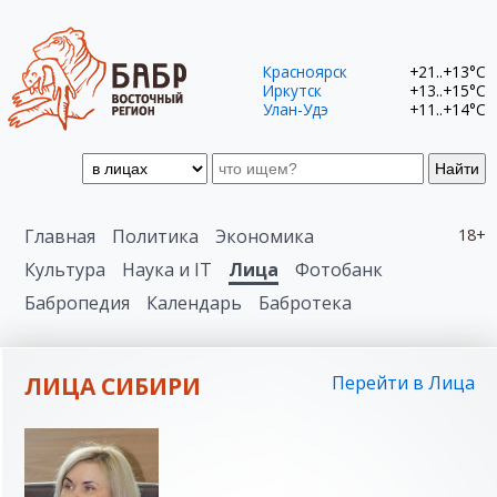
Красноярск
+21..+13°C
Иркутск
+13..+15°C
Улан-Удэ
+11..+14°C
Найти
Главная
Политика
Экономика
18+
Культура
Наука и IT
Лица
Фотобанк
Бабропедия
Календарь
Бабротека
ЛИЦА СИБИРИ
Перейти в Лица