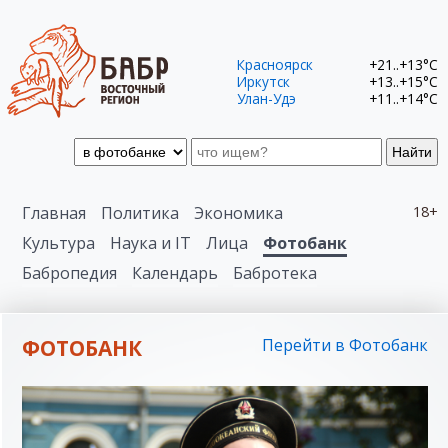
Красноярск
+21..+13°C
Иркутск
+13..+15°C
Улан-Удэ
+11..+14°C
Найти
Главная
Политика
Экономика
18+
Культура
Наука и IT
Лица
Фотобанк
Бабропедия
Календарь
Бабротека
ФОТОБАНК
Перейти в Фотобанк