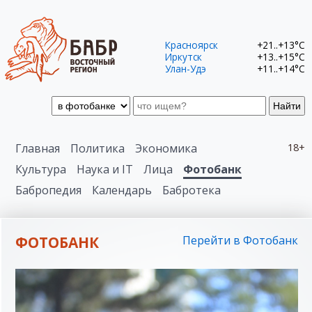
Красноярск
+21..+13°C
Иркутск
+13..+15°C
Улан-Удэ
+11..+14°C
Найти
Главная
Политика
Экономика
18+
Культура
Наука и IT
Лица
Фотобанк
Бабропедия
Календарь
Бабротека
ФОТОБАНК
Перейти в Фотобанк