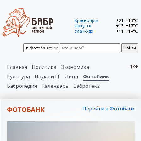
Красноярск
+21..+13°C
Иркутск
+13..+15°C
Улан-Удэ
+11..+14°C
Найти
Главная
Политика
Экономика
18+
Культура
Наука и IT
Лица
Фотобанк
Бабропедия
Календарь
Бабротека
ФОТОБАНК
Перейти в Фотобанк